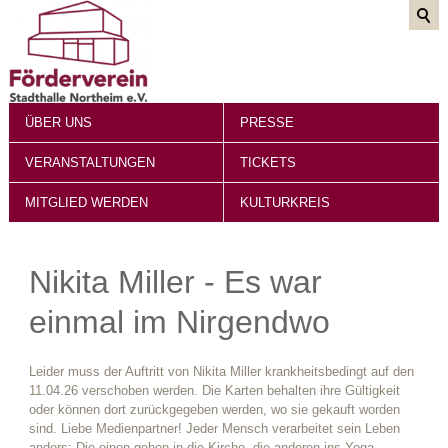
ÜBER UNS
PRESSE
VERANSTALTUNGEN
TICKETS
MITGLIED WERDEN
KULTURKREIS
Nikita Miller - Es war
einmal im Nirgendwo
Leider muss der Auftritt von Nikita Miller krankheitsbedingt auf den
11.04.26 verschoben werden. Die Karten behalten ihre Gültigkeit
oder können dort zurückgegeben werden, wo sie gekauft worden
sind. Liebe Medienpartner! Jeder Mensch verarbeitet sein Leben
anders: Die einen gehen in die Kirche, die anderen ins Yoga-