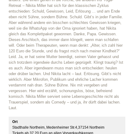
Retreat – Nikita Miller hat sich für den klassischen Zyklus
entschieden: Schuld, Gewissen, Leid, Erlösung … und am Ende
eben nicht Sühne, sondern Bühne. Schuld. Gibt’s in jeder Familie.
Aber während andere ein bisschen schlechtes Gewissen kriegen,
weil sie die WhatsApp von der Oma ignoriert haben, hat Nikita
gleich das Komplettpaket gewonnen. Danke, Papa. Gewissen.
Dieses Arschloch, das immer dann klingelt, wenn man schlafen
will. Oder beim Therapeuten, wenn man denkt: „Alter, ich zahl hier
120 Euro die Stunde, und du fragst mich nach meiner Kindheit?“
Leid. Ja, er hat seine Mutter beerdigt, seinen Vater gehasst und
sich trotzdem irgendwie durchs Leben geprügelt. Klingt traurig? Ist
es auch. Aber irgendwann muss man sich entscheiden: heulen
oder drüber lachen. Und Nikita lacht – laut. Erlösung. Gibt’s nicht
wirklich. Aber Mikrofon, Publikum und ehrliche Lacher kommen
verdammt nah dran. Sühne Bühne. Nix mit vergeben und
vergessen. Hier wird erzählt, schonungslos, böse, befreiend
komisch. Nikita Miller serviert seine Lebensgeschichte nicht als
Trauerspiel, sondern als Comedy – und ja, ihr dürft dabei lachen.
Laut.
Ort
Stadthalle Northeim, Medenheimer Str.4,37154 Northeim
Tickets ab 37,20 Euro an allen Vorverkaufskassen