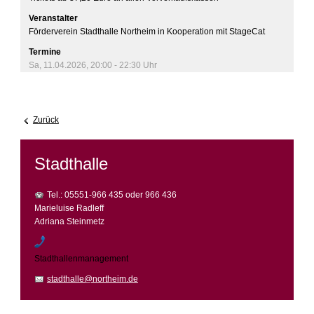
Veranstalter
Förderverein Stadthalle Northeim in Kooperation mit StageCat
Termine
Sa, 11.04.2026
,
20:00
- 22:30
Uhr
Zurück
Stadthalle
Tel.: 05551-966 435 oder 966 436
Marieluise Radleff
Adriana Steinmetz
Stadthallenmanagement
stadthalle@northeim.de