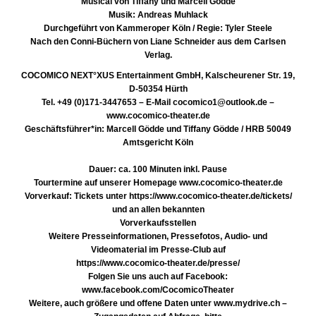
Musical von Tiffany und Marcell Gödde
Musik: Andreas Muhlack
Durchgeführt von Kammeroper Köln / Regie: Tyler Steele
Nach den Conni-Büchern von Liane Schneider aus dem Carlsen
Verlag.
COCOMICO NEXT°XUS Entertainment GmbH, Kalscheurener Str. 19,
D-50354 Hürth
Tel. +49 (0)171-3447653 – E-Mail cocomico1@outlook.de –
www.cocomico-theater.de
Geschäftsführer*in: Marcell Gödde und Tiffany Gödde / HRB 50049
Amtsgericht Köln
Dauer: ca. 100 Minuten inkl. Pause
Tourtermine auf unserer Homepage www.cocomico-theater.de
Vorverkauf: Tickets unter https://www.cocomico-theater.de/tickets/
und an allen bekannten
Vorverkaufsstellen
Weitere Presseinformationen, Pressefotos, Audio- und
Videomaterial im Presse-Club auf
https://www.cocomico-theater.de/presse/
Folgen Sie uns auch auf Facebook:
www.facebook.com/CocomicoTheater
Weitere, auch größere und offene Daten unter www.mydrive.ch –