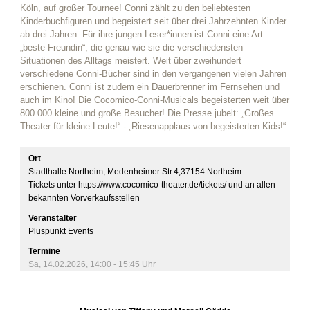
Köln, auf großer Tournee! Conni zählt zu den beliebtesten
Kinderbuchfiguren und begeistert seit über drei Jahrzehnten Kinder
ab drei Jahren. Für ihre jungen Leser*innen ist Conni eine Art
„beste Freundin“, die genau wie sie die verschiedensten
Situationen des Alltags meistert. Weit über zweihundert
verschiedene Conni-Bücher sind in den vergangenen vielen Jahren
erschienen. Conni ist zudem ein Dauerbrenner im Fernsehen und
auch im Kino! Die Cocomico-Conni-Musicals begeisterten weit über
800.000 kleine und große Besucher! Die Presse jubelt: „Großes
Theater für kleine Leute!“ - „Riesenapplaus von begeisterten Kids!“
Ort
Stadthalle Northeim, Medenheimer Str.4,37154 Northeim
Tickets unter https://www.cocomico-theater.de/tickets/ und an allen 
Veranstalter
Pluspunkt Events
Termine
Sa, 14.02.2026
,
14:00
- 15:45
Uhr