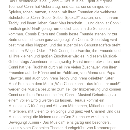
Das Cocomico-Musical „Conni – Das Musical!“ geht auf große
Tournee! Conni hat Geburtstag, und da hat sie so einiges vor:
Spielen, toben, tanzen, singen, mit ihren Freunden die weltbeste
Schokotorte „Conni-Super-Selber-Spezial!“ backen, und mit ihrem
Teddy und ihrem lieben Kater Mau kuscheln … und dann ist Conni:
Endlich groß! Groß genug, um endlich auch in die Schule zu
kommen. Connis Eltern und Connis beste Freunde stehen ihr zur
Seite und sind schon ganz aufgeregt. An Connis Geburtstag wird
bestimmt alles klappen, und der super tollen Geburtstagsfete steht
nichts im Wege. Oder…? Für Conni, ihre Familie, ihre Freunde und
all ihre kleinen und großen Zuschauer wird es in diesem Musical-
Geburtstags-Abenteuer nie langweilig. Es ist immer etwas los, und
Conni hat viel Rückhalt durch all ihre vielen Zuschauer, von ihren
Freunden auf der Bühne und im Publikum, von Mama und Papa
Klawitter, und auch von ihrem Teddy und ihrem geliebten Kater
Mau! Frei nach dem Motto „Was Conni kann – das könnt ihr auch!“
werden die Musicalbesucher zum Teil der Inszenierung und können
Conni und ihren Freunden helfen, Connis Musical-Geburtstag zu
einem vollen Erfolg werden zu lassen. Heraus kommt ein
Musicalspaß für Jung und Alt, zum Mitmachen, Mitlachen und
Miterleben, mit vielen tollen Songs und ganz viel Charme! Und das
Musical bringt die kleinen und großen Zuschauer wirklich in
Bewegung! „Conni - Das Musical“: einzigartig und besonders,
exklusiv vom Cocomico Theater, durchgeführt von Kammeroper