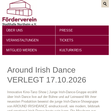
ÜBER UNS
PRESSE
VERANSTALTUNGEN
TICKETS
MITGLIED WERDEN
KULTURKREIS
Around Irish Dance
VERLEGT 17.10.2026
Innovative Kino-Tanz-Show | Junge Irish-Dance-Gruppe erzählt
über Irish Dance live auf der Bühne und auf Leinwand Mit ihrer
neuesten Produktion beweist die junge Irish-Dance-Showgruppe
von AROUND IRISHDANCE eindrucksvoll, wie modern, bildstark
und emotional Irish Dance heute sein kann. Die Mischung aus