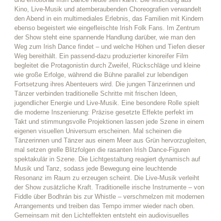
Kino, Live-Musik und atemberaubenden Choreografien verwandelt
den Abend in ein multimediales Erlebnis, das Familien mit Kindern
ebenso begeistert wie eingefleischte Irish Folk Fans. Im Zentrum
der Show steht eine spannende Handlung darüber, wie man den
Weg zum Irish Dance findet – und welche Höhen und Tiefen dieser
Weg bereithält. Ein passend-dazu produzierter kinoreifer Film
begleitet die Protagonistin durch Zweifel, Rückschläge und kleine
wie große Erfolge, während die Bühne parallel zur lebendigen
Fortsetzung ihres Abenteuers wird. Die jungen Tänzerinnen und
Tänzer verbinden traditionelle Schritte mit frischen Ideen,
jugendlicher Energie und Live-Musik. Eine besondere Rolle spielt
die moderne Inszenierung: Präzise gesetzte Effekte perfekt im
Takt und stimmungsvolle Projektionen lassen jede Szene in einem
eigenen visuellen Universum erscheinen. Mal scheinen die
Tänzerinnen und Tänzer aus einem Meer aus Grün hervorzugleiten,
mal setzen grelle Blitzfolgen die rasanten Irish Dance-Figuren
spektakulär in Szene. Die Lichtgestaltung reagiert dynamisch auf
Musik und Tanz, sodass jede Bewegung eine leuchtende
Resonanz im Raum zu erzeugen scheint. Die Live-Musik verleiht
der Show zusätzliche Kraft. Traditionelle irische Instrumente – von
Fiddle über Bodhrán bis zur Whistle – verschmelzen mit modernen
Arrangements und treiben das Tempo immer wieder nach oben.
Gemeinsam mit den Lichteffekten entsteht ein audiovisuelles