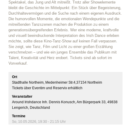
Spektakel, das Jung und Alt mitreißt. Trotz aller Showelemente
bleibt die Geschichte im Mittelpunkt: Ein Stück über Begeisterung,
Durchhaltevermögen und die Suche nach einem eigenen Ausdruck.
Die humorvollen Momente, die emotionalen Wendepunkte und die
mitreißenden Tanzszenen machen die Produktion zu einem
generationsübergreifenden Erlebnis. Wer eine moderne, kraftvolle
und visuell beeindruckende Interpretation des Irish Dance erleben
möchte, sollte diese Kino-Tanz-Show auf keinen Fall verpassen.
Sie zeigt, wie Tanz, Film und Licht zu einer großen Erzählung
verschmelzen – und wie ein junges Ensemble das Publikum mit
Talent, Kreativität und Herz erobert. Tickets sind ab sofort im
Vorverkauf.
Ort
Stadthalle Northeim, Medenheimer Str.4,37154 Northeim
Tickets über Eventim und Reservix erhältlich
Veranstalter
Around Irishdance Inh. Dennis Konusch, Am Bürgerpark 33, 49838
Lengerich, Deutschland
Termine
So, 10.05.2026
,
19:30
- 21:15
Uhr