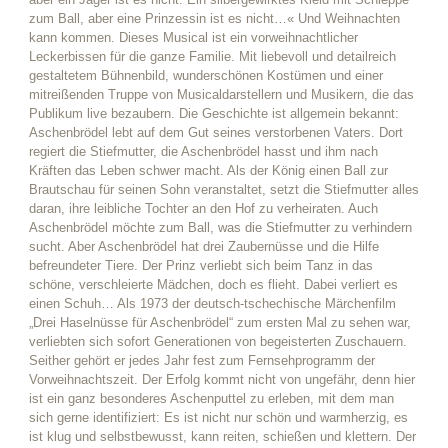
zum Ball, aber eine Prinzessin ist es nicht…« Und Weihnachten
kann kommen. Dieses Musical ist ein vorweihnachtlicher
Leckerbissen für die ganze Familie. Mit liebevoll und detailreich
gestaltetem Bühnenbild, wunderschönen Kostümen und einer
mitreißenden Truppe von Musicaldarstellern und Musikern, die das
Publikum live bezaubern. Die Geschichte ist allgemein bekannt:
Aschenbrödel lebt auf dem Gut seines verstorbenen Vaters. Dort
regiert die Stiefmutter, die Aschenbrödel hasst und ihm nach
Kräften das Leben schwer macht. Als der König einen Ball zur
Brautschau für seinen Sohn veranstaltet, setzt die Stiefmutter alles
daran, ihre leibliche Tochter an den Hof zu verheiraten. Auch
Aschenbrödel möchte zum Ball, was die Stiefmutter zu verhindern
sucht. Aber Aschenbrödel hat drei Zaubernüsse und die Hilfe
befreundeter Tiere. Der Prinz verliebt sich beim Tanz in das
schöne, verschleierte Mädchen, doch es flieht. Dabei verliert es
einen Schuh… Als 1973 der deutsch-tschechische Märchenfilm
„Drei Haselnüsse für Aschenbrödel“ zum ersten Mal zu sehen war,
verliebten sich sofort Generationen von begeisterten Zuschauern.
Seither gehört er jedes Jahr fest zum Fernsehprogramm der
Vorweihnachtszeit. Der Erfolg kommt nicht von ungefähr, denn hier
ist ein ganz besonderes Aschenputtel zu erleben, mit dem man
sich gerne identifiziert: Es ist nicht nur schön und warmherzig, es
ist klug und selbstbewusst, kann reiten, schießen und klettern. Der