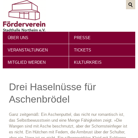
ÜBER UNS
PRESSE
VERANSTALTUNGEN
TICKETS
MITGLIED WERDEN
KULTURKREIS
Drei Haselnüsse für
Aschenbrödel
Ganz zeitgemäß: Ein Aschenputtel, das nicht nur romantisch ist,
das Selbstbewusstsein und eine Menge Fähigkeiten zeigt. »Die
Wangen sind mit Asche beschmutzt, aber der Schornsteinfeger ist
es nicht. Ein Hütchen mit Federn, die Armbrust über der Schulter,
aber ein Jäger ist es nicht. Ein silbergewirktes Kleid mit Schleppe